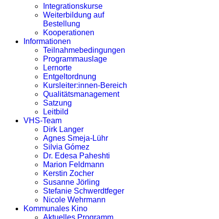
Integrationskurse
Weiterbildung auf
Bestellung
Kooperationen
Informationen
Teilnahmebedingungen
Programmauslage
Lernorte
Entgeltordnung
Kursleiter:innen-Bereich
Qualitätsmanagement
Satzung
Leitbild
VHS-Team
Dirk Langer
Agnes Smeja-Lühr
Silvia Gómez
Dr. Edesa Paheshti
Marion Feldmann
Kerstin Zocher
Susanne Jörling
Stefanie Schwerdtfeger
Nicole Wehrmann
Kommunales Kino
Aktuelles Programm