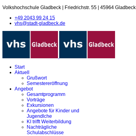
Volkshochschule Gladbeck
|
Friedrichstr. 55
|
45964 Gladbeck
+49 2043 99 24 15
vhs@stadt-gladbeck.de
Start
Aktuell
Grußwort
Semestereröffnung
Angebot
Gesamtprogramm
Vorträge
Exkursionen
Angebote für Kinder und
Jugendlche
KI trifft Weiterbildung
Nachträgliche
Schulabschlüsse