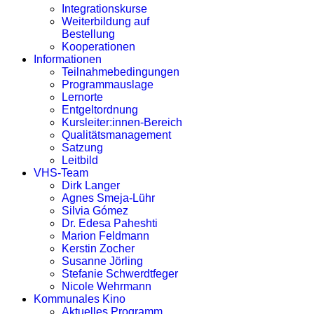
Integrationskurse
Weiterbildung auf
Bestellung
Kooperationen
Informationen
Teilnahmebedingungen
Programmauslage
Lernorte
Entgeltordnung
Kursleiter:innen-Bereich
Qualitätsmanagement
Satzung
Leitbild
VHS-Team
Dirk Langer
Agnes Smeja-Lühr
Silvia Gómez
Dr. Edesa Paheshti
Marion Feldmann
Kerstin Zocher
Susanne Jörling
Stefanie Schwerdtfeger
Nicole Wehrmann
Kommunales Kino
Aktuelles Programm