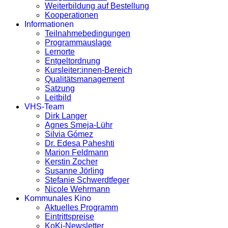
Weiterbildung auf Bestellung
Kooperationen
Informationen
Teilnahmebedingungen
Programmauslage
Lernorte
Entgeltordnung
Kursleiter:innen-Bereich
Qualitätsmanagement
Satzung
Leitbild
VHS-Team
Dirk Langer
Agnes Smeja-Lühr
Silvia Gómez
Dr. Edesa Paheshti
Marion Feldmann
Kerstin Zocher
Susanne Jörling
Stefanie Schwerdtfeger
Nicole Wehrmann
Kommunales Kino
Aktuelles Programm
Eintrittspreise
KoKi-Newsletter