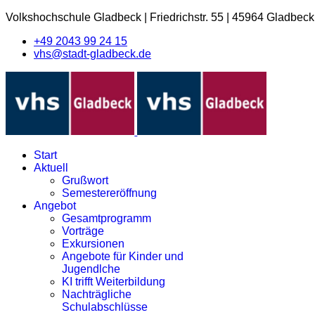
Volkshochschule Gladbeck
|
Friedrichstr. 55
|
45964 Gladbeck
+49 2043 99 24 15
vhs@stadt-gladbeck.de
Start
Aktuell
Grußwort
Semestereröffnung
Angebot
Gesamtprogramm
Vorträge
Exkursionen
Angebote für Kinder und
Jugendlche
KI trifft Weiterbildung
Nachträgliche
Schulabschlüsse