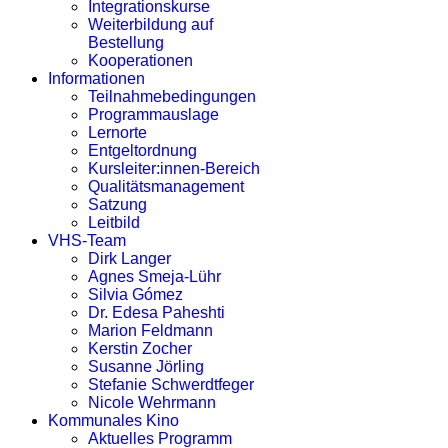
Integrationskurse
Weiterbildung auf
Bestellung
Kooperationen
Informationen
Teilnahmebedingungen
Programmauslage
Lernorte
Entgeltordnung
Kursleiter:innen-Bereich
Qualitätsmanagement
Satzung
Leitbild
VHS-Team
Dirk Langer
Agnes Smeja-Lühr
Silvia Gómez
Dr. Edesa Paheshti
Marion Feldmann
Kerstin Zocher
Susanne Jörling
Stefanie Schwerdtfeger
Nicole Wehrmann
Kommunales Kino
Aktuelles Programm